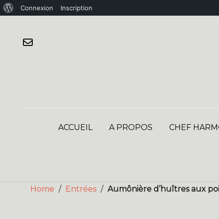
À
Connexion
Inscription
Skip
propos
to
de
content
WordPress
ACCUEIL
A PROPOS
CHEF HARM
Home
/
Entrées
/
Aumônière d’huîtres aux poi