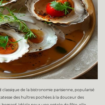
 classique de la bistronomie parisienne, popularisé
icatesse des huîtres pochées à la douceur des
t homard. Idéale pour une entrée de fête, elle