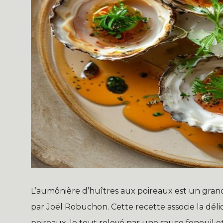
L’aumônière d’huîtres aux poireaux est un grand
par Joël Robuchon. Cette recette associe la dél
poireaux, le tout relevé par une sauce fenouil e