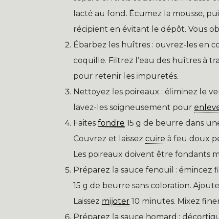
lacté au fond. Écumez la mousse, pui
récipient en évitant le dépôt. Vous ob
Ébarbez les huîtres : ouvrez-les en c
coquille. Filtrez l’eau des huîtres à 
pour retenir les impuretés.
Nettoyez les poireaux : éliminez le v
lavez-les soigneusement pour
enlev
Faites
fondre
15 g de beurre dans une 
Couvrez et laissez
cuire
à feu doux p
Les poireaux doivent être fondants ma
Préparez la sauce fenouil : émincez fi
15 g de beurre sans coloration. Ajout
Laissez
mijoter
10 minutes. Mixez fin
Préparez la sauce homard : décortiqu