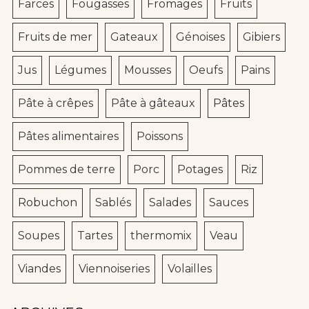
Farces
Fougasses
Fromages
Fruits
Fruits de mer
Gateaux
Génoises
Gibiers
Jus
Légumes
Mousses
Oeufs
Pains
Pâte à crêpes
Pâte à gâteaux
Pâtes
Pâtes alimentaires
Poissons
Pommes de terre
Porc
Potages
Riz
Robuchon
Sablés
Salades
Sauces
Soupes
Tartes
thermomix
Veau
Viandes
Viennoiseries
Volailles