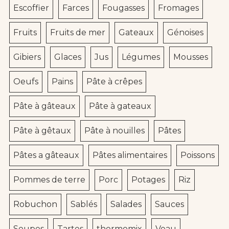
Escoffier
Farces
Fougasses
Fromages
Fruits
Fruits de mer
Gateaux
Génoises
Gibiers
Glaces
Jus
Légumes
Mousses
Oeufs
Pains
Pâte à crêpes
Pâte à gâteaux
Pâte à gateaux
Pâte à gêtaux
Pâte à nouilles
Pâtes
Pâtes a gâteaux
Pâtes alimentaires
Poissons
Pommes de terre
Porc
Potages
Riz
Robuchon
Sablés
Salades
Sauces
Soupes
Tartes
thermomix
Veau