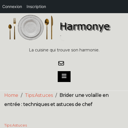
Connexion
Inscription
Skip
to
content
La cuisine qui trouve son harmonie.
Home
/
Tips:Astuces
/
Brider une volaille en
entrée : techniques et astuces de chef
Tips:Astuces