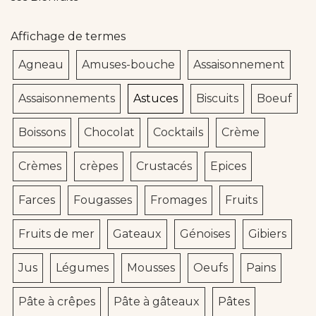
Affichage de termes
Agneau
Amuses-bouche
Assaisonnement
Assaisonnements
Astuces
Biscuits
Boeuf
Boissons
Chocolat
Cocktails
Crème
Crèmes
crèpes
Crustacés
Epices
Farces
Fougasses
Fromages
Fruits
Fruits de mer
Gateaux
Génoises
Gibiers
Jus
Légumes
Mousses
Oeufs
Pains
Pâte à crêpes
Pâte à gâteaux
Pâtes