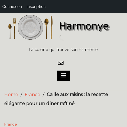
Connexion
Inscription
Skip
to
content
La cuisine qui trouve son harmonie.
Home
/
France
/
Caille aux raisins : la recette
élégante pour un dîner raffiné
France