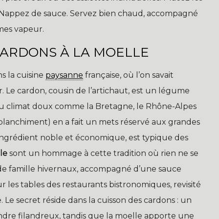
s. Nappez de sauce. Servez bien chaud, accompagné
mmes vapeur.
CARDONS À LA MOELLE
s la cuisine
paysanne
française, où l’on savait
r. Le cardon, cousin de l’artichaut, est un légume
s au climat doux comme la Bretagne, le Rhône-Alpes
blanchiment) en a fait un mets réservé aux grandes
 ingrédient noble et économique, est typique des
le
sont un hommage à cette tradition où rien ne se
as de famille hivernaux, accompagné d’une sauce
ur les tables des restaurants bistronomiques, revisité
Le secret réside dans la cuisson des cardons : un
ndre filandreux, tandis que la moelle apporte une