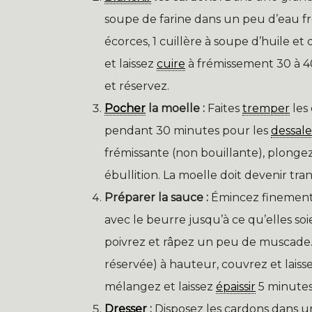
soupe de farine dans un peu d’eau froi
écorces, 1 cuillère à soupe d’huile et
et laissez
cuire
à frémissement 30 à 40
et réservez.
Pocher
la moelle :
Faites
tremper
les 
pendant 30 minutes pour les
dessale
frémissante (non bouillante), plongez 
ébullition. La moelle doit devenir tra
Préparer la sauce :
Émincez finement l
avec le beurre jusqu’à ce qu’elles soi
poivrez et râpez un peu de muscade. 
réservée) à hauteur, couvrez et laiss
mélangez et laissez
épaissir
5 minutes
Dresser
:
Disposez les cardons dans un 