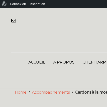
À
Connexion
Inscription
Skip
propos
to
de
content
WordPress
ACCUEIL
A PROPOS
CHEF HARM
Home
/
Accompagnements
/
Cardons à la moel