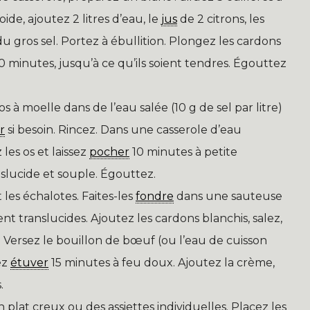
de, ajoutez 2 litres d’eau, le
jus
de 2 citrons, les
 du gros sel. Portez à ébullition. Plongez les cardons
 minutes, jusqu’à ce qu’ils soient tendres. Égouttez
os à moelle dans de l’eau salée (10 g de sel par litre)
r
si besoin. Rincez. Dans une casserole d’eau
les os et laissez
pocher
10 minutes à petite
nslucide et souple. Égouttez.
es échalotes. Faites-les
fondre
dans une sauteuse
ent translucides. Ajoutez les cardons blanchis, salez,
Versez le bouillon de bœuf (ou l’eau de cuisson
ez
étuver
15 minutes à feu doux. Ajoutez la crème,
.
plat creux ou des assiettes individuelles. Placez les