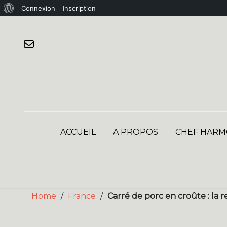
À
Connexion
Inscription
Skip
propos
to
de
content
WordPress
ACCUEIL
A PROPOS
CHEF HARM
Home
/
France
/
Carré de porc en croûte : la