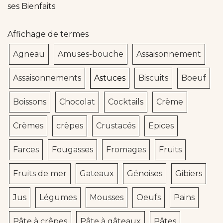
ses Bienfaits
Affichage de termes
Agneau
Amuses-bouche
Assaisonnement
Assaisonnements
Astuces
Biscuits
Boeuf
Boissons
Chocolat
Cocktails
Crème
Crèmes
crèpes
Crustacés
Epices
Farces
Fougasses
Fromages
Fruits
Fruits de mer
Gateaux
Génoises
Gibiers
Jus
Légumes
Mousses
Oeufs
Pains
Pâte à crêpes
Pâte à gâteaux
Pâtes