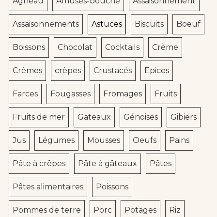
Agneau
Amuses-bouche
Assaisonnement
Assaisonnements
Astuces
Biscuits
Boeuf
Boissons
Chocolat
Cocktails
Crème
Crèmes
crèpes
Crustacés
Epices
Farces
Fougasses
Fromages
Fruits
Fruits de mer
Gateaux
Génoises
Gibiers
Jus
Légumes
Mousses
Oeufs
Pains
Pâte à crêpes
Pâte à gâteaux
Pâtes
Pâtes alimentaires
Poissons
Pommes de terre
Porc
Potages
Riz