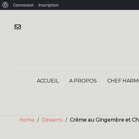
À
Connexion
Inscription
Skip
propos
to
de
content
WordPress
ACCUEIL
A PROPOS
CHEF HARM
Home
/
Desserts
/
Crème au Gingembre et Ch