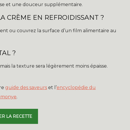
se et une douceur supplémentaire.
LA CRÈME EN REFROIDISSANT ?
t ou couvrez la surface d’un film alimentaire au
TAL ?
, mais la texture sera légèrement moins épaisse.
tre
guide des saveurs
et l’
encyclopédie du
rmonye
.
ER LA RECETTE