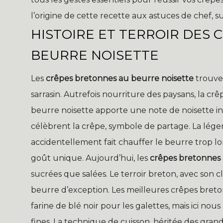
l’origine de cette recette aux astuces de chef, s
HISTOIRE ET TERROIR DES
BEURRE NOISETTE
Les
crêpes bretonnes au beurre noisette
trouven
sarrasin. Autrefois nourriture des paysans, la c
beurre noisette apporte une note de noisette 
célèbrent la crêpe, symbole de partage. La lége
accidentellement fait chauffer le beurre trop l
goût unique. Aujourd’hui, les
crêpes bretonnes 
sucrées que salées. Le terroir breton, avec son c
beurre d’exception. Les meilleures crêpes breto
farine de blé noir pour les galettes, mais ici nou
fines. La technique de cuisson, héritée des gran