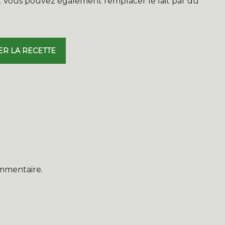
. Vous pouvez également remplacer le lait par du
ER LA RECETTE
mmentaire.