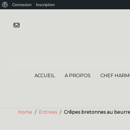
À
Connexion
Inscription
Skip
propos
to
de
content
WordPress
ACCUEIL
A PROPOS
CHEF HARM
Home
/
Entrées
/
Crêpes bretonnes au beurre 