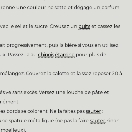
 prenne une couleur noisette et dégage un parfum
vec le sel et le sucre. Creusez un
puits
et cassez les
 progressivement, puis la bière si vous en utilisez.
aux. Passez-la au
chinois
étamine
pour plus de
 mélangez. Couvrez la calotte et laissez reposer 20 à
sive sans excès. Versez une louche de pâte et
ormément.
es bords se colorent. Ne la faites pas
sauter
:
une spatule métallique (ne pas la faire
sauter
, sinon
n moelleux).