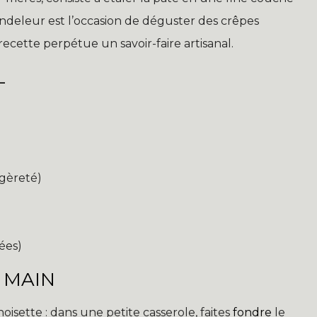
andeleur est l’occasion de déguster des crêpes
ecette perpétue un savoir-faire artisanal.
L
égèreté)
ées)
 MAIN
sette : dans une petite casserole, faites
fondre
le