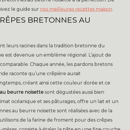
uivez le guide sur
nos meilleures recettes maison
.
 CRÊPES BRETONNES AU
t leurs racines dans la tradition bretonne du
rêpe est devenue un emblème régional. L’ajout de
incomparable. Chaque année, les pardons bretons
nde raconte qu’une crêpière aurait
ongtemps, créant ainsi cette couleur dorée et ce
au beurre noisette
sont dégustées aussi bien
limat océanique et ses pâturages, offre un lait et un
nnes au beurre noisette sont réalisées avec de la
s utilisons de la farine de froment pour des crêpes
d-mères, consiste à étaler la pâte en une fine couche