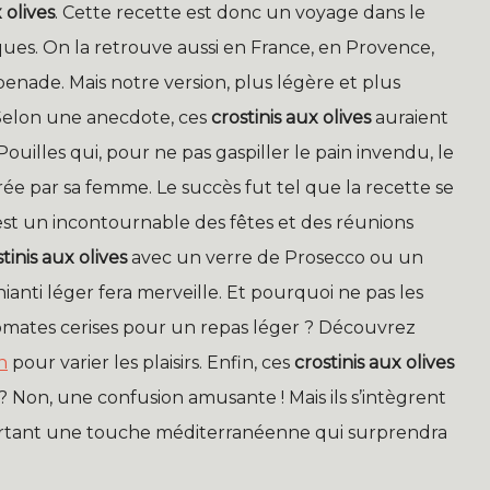
 olives
. Cette recette est donc un voyage dans le
es. On la retrouve aussi en France, en Provence,
apenade. Mais notre version, plus légère et plus
 Selon une anecdote, ces
crostinis aux olives
auraient
uilles qui, pour ne pas gaspiller le pain invendu, le
arée par sa femme. Le succès fut tel que la recette se
 est un incontournable des fêtes et des réunions
tinis aux olives
avec un verre de Prosecco ou un
Chianti léger fera merveille. Et pourquoi ne pas les
mates cerises pour un repas léger ? Découvrez
n
pour varier les plaisirs. Enfin, ces
crostinis aux olives
 Non, une confusion amusante ! Mais ils s’intègrent
portant une touche méditerranéenne qui surprendra