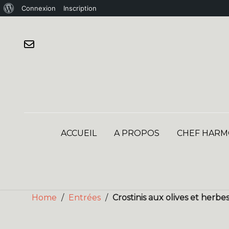
À
Connexion
Inscription
Skip
propos
to
de
content
WordPress
ACCUEIL
A PROPOS
CHEF HARM
Home
/
Entrées
/
Crostinis aux olives et herb