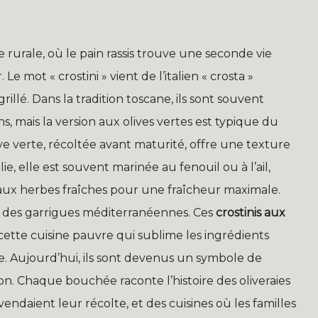
 rurale, où le pain rassis trouve une seconde vie
Le mot « crostini » vient de l’italien « crosta »
rillé. Dans la tradition toscane, ils sont souvent
s, mais la version aux olives vertes est typique du
ive verte, récoltée avant maturité, offre une texture
lie, elle est souvent marinée au fenouil ou à l’ail,
et aux herbes fraîches pour une fraîcheur maximale.
urs des garrigues méditerranéennes. Ces
crostinis aux
 cette cuisine pauvre qui sublime les ingrédients
olive. Aujourd’hui, ils sont devenus un symbole de
ntion. Chaque bouchée raconte l’histoire des oliveraies
ndaient leur récolte, et des cuisines où les familles