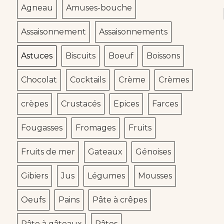
Agneau
Amuses-bouche
Assaisonnement
Assaisonnements
Astuces
Biscuits
Boeuf
Boissons
Chocolat
Cocktails
Crème
Crèmes
crèpes
Crustacés
Epices
Farces
Fougasses
Fromages
Fruits
Fruits de mer
Gateaux
Génoises
Gibiers
Jus
Légumes
Mousses
Oeufs
Pains
Pâte à crêpes
Pâte à gâteaux
Pâtes