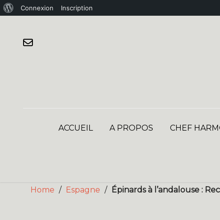
À
Connexion
Inscription
Skip
propos
to
de
content
WordPress
ACCUEIL
A PROPOS
CHEF HARM
Home
/
Espagne
/
Épinards à l’andalouse : Re