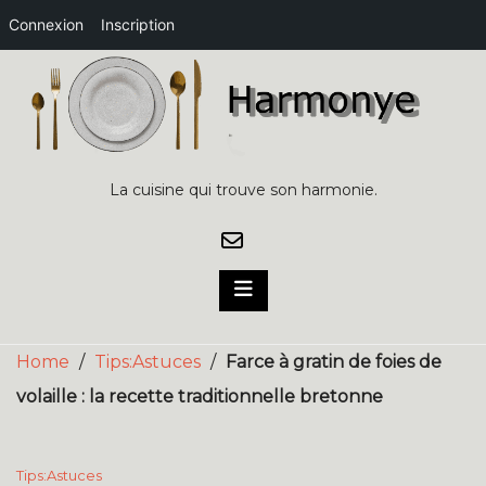
Connexion
Inscription
Skip
to
content
La cuisine qui trouve son harmonie.
Home
/
Tips:Astuces
/
Farce à gratin de foies de
volaille : la recette traditionnelle bretonne
Tips:Astuces