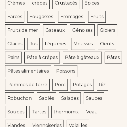
Crèmes
crèpes
Crustacés
Epices
Farces
Fougasses
Fromages
Fruits
Fruits de mer
Gateaux
Génoises
Gibiers
Glaces
Jus
Légumes
Mousses
Oeufs
Pains
Pâte à crêpes
Pâte à gâteaux
Pâtes
Pâtes alimentaires
Poissons
Pommes de terre
Porc
Potages
Riz
Robuchon
Sablés
Salades
Sauces
Soupes
Tartes
thermomix
Veau
Viandes
Viennoiseries
Volailles