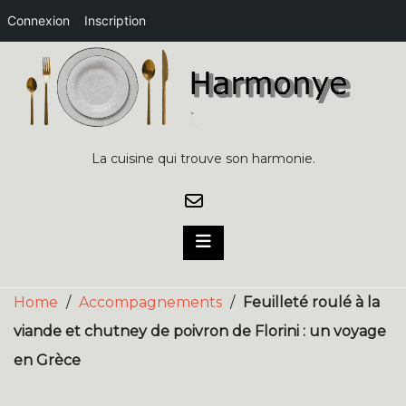
Connexion
Inscription
Skip
to
content
La cuisine qui trouve son harmonie.
Home
/
Accompagnements
/
Feuilleté roulé à la
viande et chutney de poivron de Florini : un voyage
en Grèce