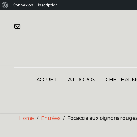
À
Connexion
Inscription
Skip
propos
to
de
content
WordPress
ACCUEIL
A PROPOS
CHEF HARM
Home
/
Entrées
/
Focaccia aux oignons rouges 