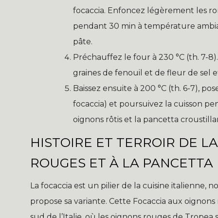
focaccia. Enfoncez légèrement les ron
pendant 30 min à température ambiant
pâte.
Préchauffez le four à 230 °C (th. 7-8)
graines de fenouil et de fleur de sel 
Baissez ensuite à 200 °C (th. 6-7), po
focaccia) et poursuivez la cuisson pen
oignons rôtis et la pancetta croustill
HISTOIRE ET TERROIR DE L
ROUGES ET À LA PANCETTA
La focaccia est un pilier de la cuisine italienne
propose sa variante. Cette Focaccia aux oignons r
sud de l’Italie, où les oignons rouges de Trope