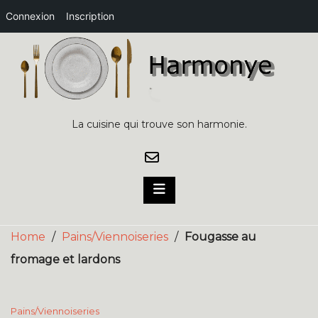
Connexion
Inscription
Skip
to
content
La cuisine qui trouve son harmonie.
Home
/
Pains/Viennoiseries
/
Fougasse au
fromage et lardons
Pains/Viennoiseries