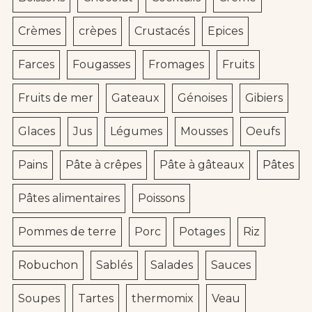
Crèmes
crèpes
Crustacés
Epices
Farces
Fougasses
Fromages
Fruits
Fruits de mer
Gateaux
Génoises
Gibiers
Glaces
Jus
Légumes
Mousses
Oeufs
Pains
Pâte à crêpes
Pâte à gâteaux
Pâtes
Pâtes alimentaires
Poissons
Pommes de terre
Porc
Potages
Riz
Robuchon
Sablés
Salades
Sauces
Soupes
Tartes
thermomix
Veau