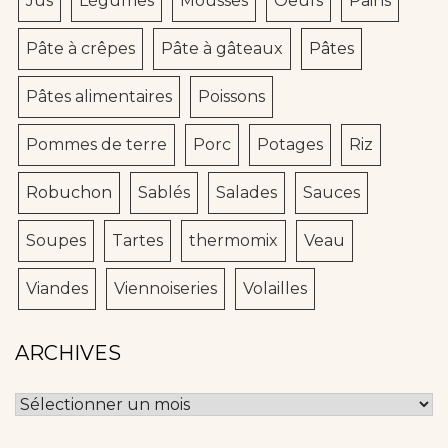
Jus
Légumes
Mousses
Oeufs
Pains
Pâte à crêpes
Pâte à gâteaux
Pâtes
Pâtes alimentaires
Poissons
Pommes de terre
Porc
Potages
Riz
Robuchon
Sablés
Salades
Sauces
Soupes
Tartes
thermomix
Veau
Viandes
Viennoiseries
Volailles
ARCHIVES
Archives