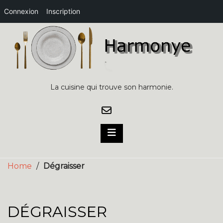
Connexion
Inscription
Skip
to
content
La cuisine qui trouve son harmonie.
Home
/
Dégraisser
DÉGRAISSER