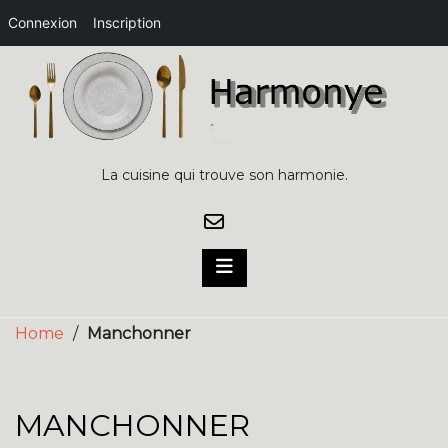
Connexion
Inscription
Skip
to
content
La cuisine qui trouve son harmonie.
Home
/
Manchonner
MANCHONNER