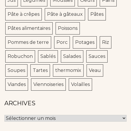
Jus
Légumes
Mousses
Oeufs
Pains
Pâte à crêpes
Pâte à gâteaux
Pâtes
Pâtes alimentaires
Poissons
Pommes de terre
Porc
Potages
Riz
Robuchon
Sablés
Salades
Sauces
Soupes
Tartes
thermomix
Veau
Viandes
Viennoiseries
Volailles
ARCHIVES
Archives