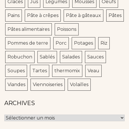
Glaces
Jus
Légumes
Mousses
Oeufs
Pains
Pâte à crêpes
Pâte à gâteaux
Pâtes
Pâtes alimentaires
Poissons
Pommes de terre
Porc
Potages
Riz
Robuchon
Sablés
Salades
Sauces
Soupes
Tartes
thermomix
Veau
Viandes
Viennoiseries
Volailles
ARCHIVES
Archives