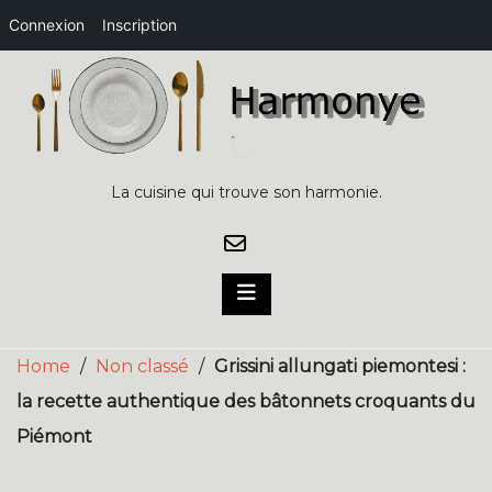
Connexion
Inscription
Skip
to
content
La cuisine qui trouve son harmonie.
Home
/
Non classé
/
Grissini allungati piemontesi :
la recette authentique des bâtonnets croquants du
Piémont