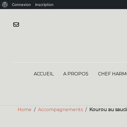
À
Connexion
Inscription
Skip
propos
to
de
content
WordPress
ACCUEIL
A PROPOS
CHEF HARM
Home
/
Accompagnements
/
Kourou au saucis