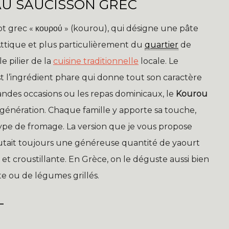
AU SAUCISSON GREC
t grec « κουρού » (kourou), qui désigne une pâte
l’Attique et plus particulièrement du
quartier
de
e pilier de la
cuisine traditionnelle
locale. Le
est l’ingrédient phare qui donne tout son caractère
andes occasions ou les repas dominicaux, le
Kourou
génération. Chaque famille y apporte sa touche,
 type de fromage. La version que je vous propose
outait toujours une généreuse quantité de yaourt
et croustillante. En Grèce, on le déguste aussi bien
e ou de légumes grillés.
L