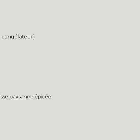
u congélateur)
isse
paysanne
épicée