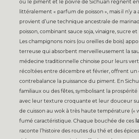
où le piment et le poivre de Sichuan règnent en m
littéralement « parfum de poisson », mais il n’y
provient d’une technique ancestrale de marinade 
poisson, combinant sauce soja, vinaigre, sucre e
Les champignons noirs (ou oreilles de bois) app
terreuse qui absorbent merveilleusement la sauce
médecine traditionnelle chinoise pour leurs vert
récoltées entre décembre et février, offrent un
contrebalance la puissance du piment. En Sichua
familiaux ou des fêtes, symbolisant la prospérité
avec leur texture croquante et leur douceur su
de cuisson au wok à très haute température (« w
fumé caractéristique. Chaque bouchée de ces
l
raconte l’histoire des routes du thé et des épice