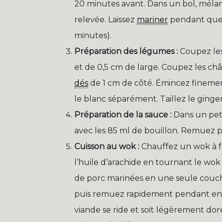
20 minutes avant. Dans un bol, mélan
relevée. Laissez
mariner
pendant que v
minutes).
Préparation des légumes :
Coupez les
et de 0,5 cm de large. Coupez les ch
dés
de 1 cm de côté. Émincez finement 
le blanc séparément. Taillez le ging
Préparation de la sauce :
Dans un peti
avec les 85 ml de bouillon. Remuez p
Cuisson au wok :
Chauffez un wok à fe
l’huile d’arachide en tournant le wo
de porc marinées en une seule couch
puis remuez rapidement pendant enco
viande se ride et soit légèrement dor