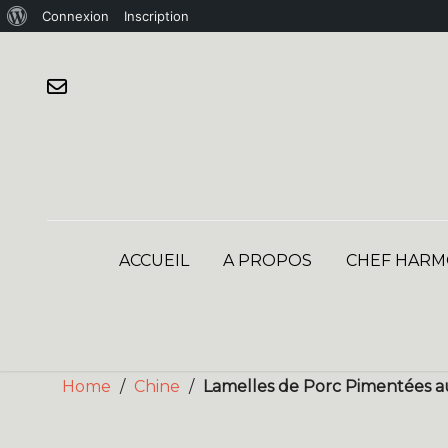
À
Connexion
Inscription
Skip
propos
to
de
content
WordPress
ACCUEIL
A PROPOS
CHEF HARM
Home
/
Chine
/
Lamelles de Porc Pimentées a