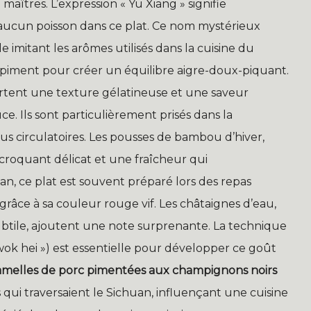
aîtres. L’expression « Yu Xiang » signifie
 a aucun poisson dans ce plat. Ce nom mystérieux
imitant les arômes utilisés dans la cuisine du
t piment pour créer un équilibre aigre-doux-piquant.
ortent une texture gélatineuse et une saveur
. Ils sont particulièrement prisés dans la
us circulatoires. Les pousses de bambou d’hiver,
 croquant délicat et une fraîcheur qui
n, ce plat est souvent préparé lors des repas
 grâce à sa couleur rouge vif. Les châtaignes d’eau,
btile, ajoutent une note surprenante. La technique
ok hei ») est essentielle pour développer ce goût
amelles de porc pimentées aux champignons noirs
s qui traversaient le Sichuan, influençant une cuisine