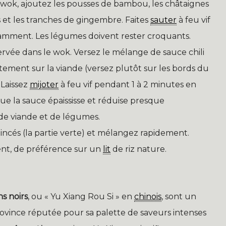
ok, ajoutez les pousses de bambou, les châtaignes
 et les tranches de gingembre. Faites
sauter
à feu vif
mment. Les légumes doivent rester croquants.
rvée dans le wok. Versez le mélange de sauce chili
ctement sur la viande (versez plutôt sur les bords du
Laissez
mijoter
à feu vif pendant 1 à 2 minutes en
e la sauce épaississe et réduise presque
de viande et de légumes.
incés (la partie verte) et mélangez rapidement.
nt, de préférence sur un
lit
de riz nature.
s noirs
, ou « Yu Xiang Rou Si » en
chinois
, sont un
rovince réputée pour sa palette de saveurs intenses