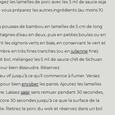
gez les lamelles de porc avec les 3 ml de sauce soja
ous préparez les autres ingrédients (au moins 10
 pousses de bambou en lamelles de 5 cm de long
âtaignes d’eau en deux, puis en petites boules ou en
les oignons verts en biais, en conservant le vert et
embre en très fines tranches (ou en
julienne
fine).
t bol, mélangez les 5 ml de sauce chili de Sichuan
our bien dissoudre. Réservez.
u vif jusqu’à ce qu’il commence à fumer. Versez
k pour bien
enrober
les parois. Ajoutez les lamelles
e. Laissez
saisir
sans remuer pendant 30 secondes,
re 30 secondes jusqu’à ce que la surface de la
ée. Retirez le porc du wok et réservez dans un bol.