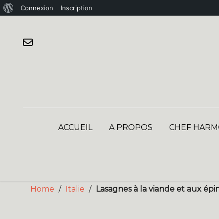
À
Connexion
Inscription
Skip
propos
to
de
content
WordPress
ACCUEIL
A PROPOS
CHEF HARM
Home
/
Italie
/
Lasagnes à la viande et aux épin