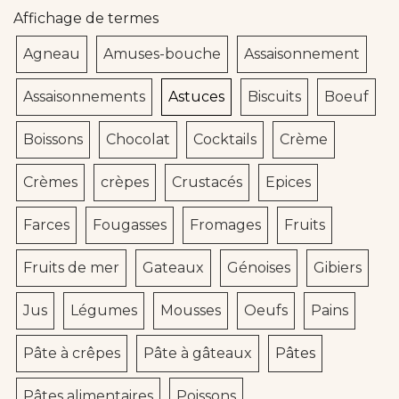
Affichage de termes
Agneau
Amuses-bouche
Assaisonnement
Assaisonnements
Astuces
Biscuits
Boeuf
Boissons
Chocolat
Cocktails
Crème
Crèmes
crèpes
Crustacés
Epices
Farces
Fougasses
Fromages
Fruits
Fruits de mer
Gateaux
Génoises
Gibiers
Jus
Légumes
Mousses
Oeufs
Pains
Pâte à crêpes
Pâte à gâteaux
Pâtes
Pâtes alimentaires
Poissons