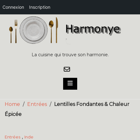
Connexion
Inscription
Skip
to
content
La cuisine qui trouve son harmonie.
Home
/
Entrées
/
Lentilles Fondantes & Chaleur
Épicée
,
Entrées
Inde