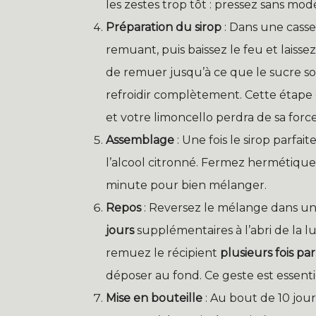
les zestes trop tôt : pressez sans mod
Préparation du sirop
: Dans une casser
remuant, puis baissez le feu et lais
de remuer jusqu’à ce que le sucre soi
refroidir complètement. Cette étape est
et votre limoncello perdra de sa force
Assemblage
: Une fois le sirop parfai
l’alcool citronné. Fermez herméti
minute pour bien mélanger.
Repos
: Reversez le mélange dans un 
jours
supplémentaires à l’abri de la l
remuez le récipient
plusieurs fois par
déposer au fond. Ce geste est essent
Mise en bouteille
: Au bout de 10 jour