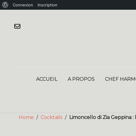
À
Connexion
Inscription
Skip
propos
to
de
content
WordPress
ACCUEIL
A PROPOS
CHEF HARM
Home
/
Cocktails
/
Limoncello di Zia Geppina : 