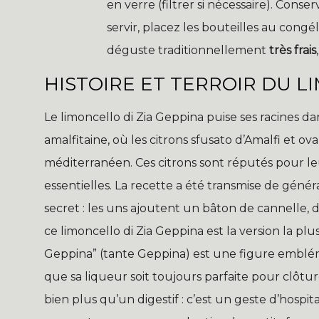
en verre (filtrer si nécessaire). Conse
servir, placez les bouteilles au cong
déguste traditionnellement
très frais
HISTOIRE ET TERROIR DU L
Le limoncello di Zia Geppina puise ses racines dan
amalfitaine, où les citrons sfusato d’Amalfi et ov
méditerranéen. Ces citrons sont réputés pour l
essentielles. La recette a été transmise de géné
secret : les uns ajoutent un bâton de cannelle,
ce limoncello di Zia Geppina est la version la plu
Geppina” (tante Geppina) est une figure embléma
que sa liqueur soit toujours parfaite pour clôture
bien plus qu’un digestif : c’est un geste d’hospita