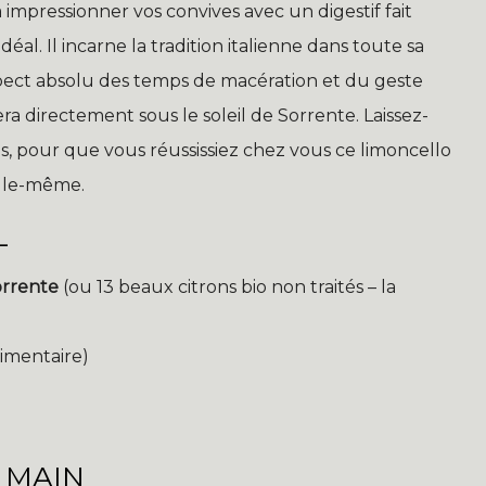
 impressionner vos convives avec un digestif fait
déal. Il incarne la tradition italienne dans toute sa
spect absolu des temps de macération et du geste
a directement sous le soleil de Sorrente. Laissez-
s, pour que vous réussissiez chez vous ce limoncello
elle-même.
L
orrente
(ou 13 beaux citrons bio non traités – la
limentaire)
 MAIN