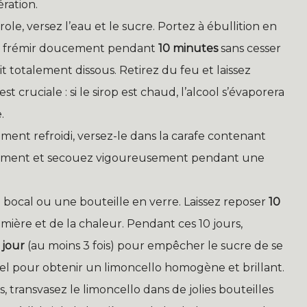
ération.
ole, versez l’eau et le sucre. Portez à ébullition en
sez frémir doucement pendant
10 minutes
sans cesser
t totalement dissous. Retirez du feu et laissez
 cruciale : si le sirop est chaud, l’alcool s’évaporera
.
tement refroidi, versez-le dans la carafe contenant
quement et secouez vigoureusement pendant une
bocal ou une bouteille en verre. Laissez reposer
10
umière et de la chaleur. Pendant ces 10 jours,
 jour
(au moins 3 fois) pour empêcher le sucre de se
iel pour obtenir un limoncello homogène et brillant.
s, transvasez le limoncello dans de jolies bouteilles