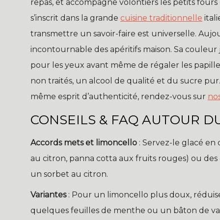
repas, et accompagne volontiers les petits fou
s’inscrit dans la grande
cuisine traditionnelle
ital
transmettre un savoir-faire est universelle. Auj
incontournable des apéritifs maison. Sa couleur 
pour les yeux avant même de régaler les papilles.
non traités, un alcool de qualité et du sucre pur
même esprit d’authenticité, rendez-vous sur
nos
CONSEILS & FAQ AUTOUR DU
Accords mets et limoncello
: Servez-le glacé en d
au citron, panna cotta aux fruits rouges) ou des 
un sorbet au citron.
Variantes
: Pour un limoncello plus doux, réduise
quelques feuilles de menthe ou un bâton de van