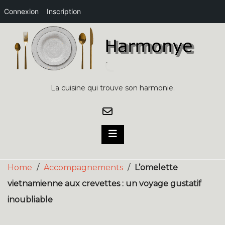
Connexion
Inscription
Skip
to
content
La cuisine qui trouve son harmonie.
Home
/
Accompagnements
/
L’omelette
vietnamienne aux crevettes : un voyage gustatif
inoubliable