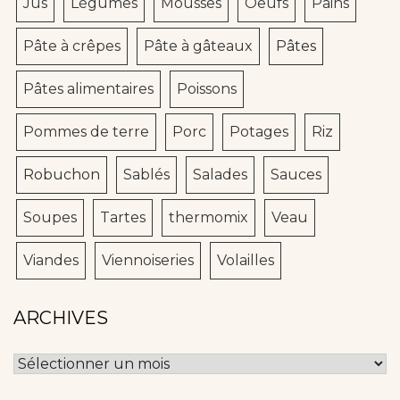
Jus
Légumes
Mousses
Oeufs
Pains
Pâte à crêpes
Pâte à gâteaux
Pâtes
Pâtes alimentaires
Poissons
Pommes de terre
Porc
Potages
Riz
Robuchon
Sablés
Salades
Sauces
Soupes
Tartes
thermomix
Veau
Viandes
Viennoiseries
Volailles
ARCHIVES
Archives