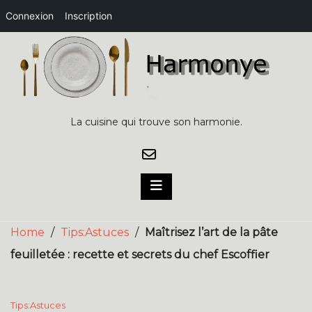
Connexion
Inscription
Skip
to
content
La cuisine qui trouve son harmonie.
Home
/
Tips:Astuces
/
Maîtrisez l’art de la pâte
feuilletée : recette et secrets du chef Escoffier
Tips:Astuces