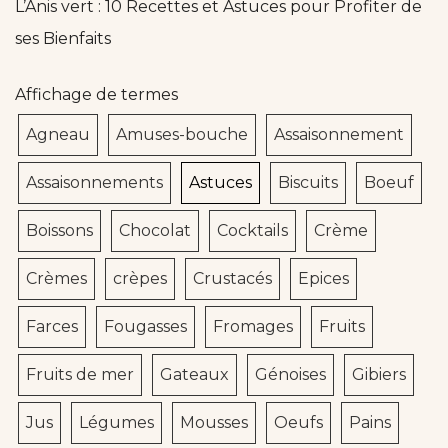
L’Anis vert : 10 Recettes et Astuces pour Profiter de
ses Bienfaits
Affichage de termes
Agneau
Amuses-bouche
Assaisonnement
Assaisonnements
Astuces
Biscuits
Boeuf
Boissons
Chocolat
Cocktails
Crème
Crèmes
crèpes
Crustacés
Epices
Farces
Fougasses
Fromages
Fruits
Fruits de mer
Gateaux
Génoises
Gibiers
Jus
Légumes
Mousses
Oeufs
Pains