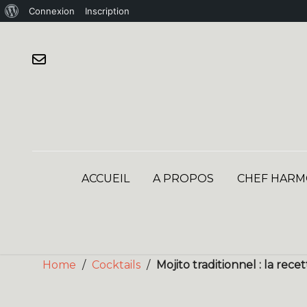
À
Connexion
Inscription
Skip
propos
to
de
content
WordPress
ACCUEIL
A PROPOS
CHEF HARM
Home
/
Cocktails
/
Mojito traditionnel : la rec