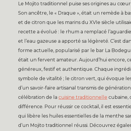
Le Mojito traditionnel puise ses origines au cœur
Son ancêtre, le « Draque », était un remède à b
et de citron que les marins du XVIe siècle utilisai
recette a évolué : le rhum a remplacé l’aguardi
et l’eau gazeuse a apporté sa légèreté. C’est dans
forme actuelle, popularisé par le bar La Bodeg
était un fervent amateur. Aujourd’hui encore, ce
généreux, festif et authentique. Chaque ingrédie
symbole de vitalité ; le citron vert, qui évoque l
d’un savoir-faire artisanal transmis de génératio
célébration de la
cuisine traditionnelle
cubaine, o
différence. Pour réussir ce cocktail, il est essent
qui libère les huiles essentielles de la menthe san
d’un Mojito traditionnel réussi. Découvrez éga