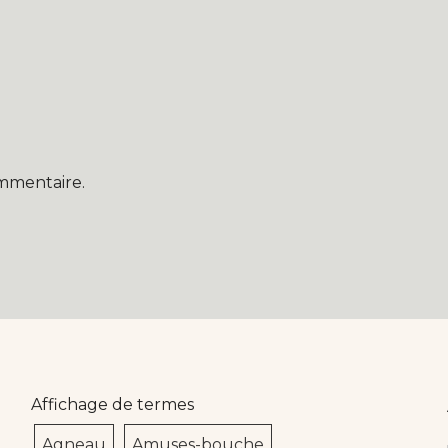
mmentaire.
Affichage de termes
Agneau
Amuses-bouche