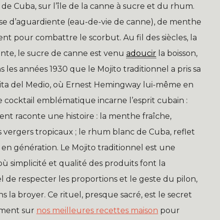
 de Cuba, sur l’île de la canne à sucre et du rhum.
ase d’aguardiente (eau-de-vie de canne), de menthe
ent pour combattre le scorbut. Au fil des siècles, la
ente, le sucre de canne est venu
adoucir
la boisson,
 les années 1930 que le Mojito traditionnel a pris sa
uita del Medio, où Ernest Hemingway lui-même en
 cocktail emblématique incarne l’esprit cubain :
nt raconte une histoire : la menthe fraîche,
es vergers tropicaux ; le rhum blanc de Cuba, reflet
n en génération. Le Mojito traditionnel est une
ù simplicité et qualité des produits font la
iel de respecter les proportions et le geste du pilon,
s la broyer. Ce rituel, presque sacré, est le secret
lement sur
nos meilleures recettes maison
pour