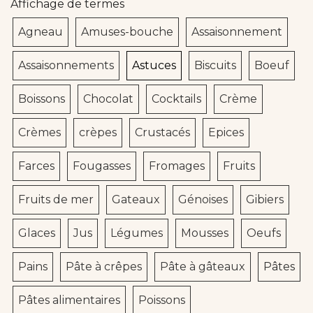
Affichage de termes
Agneau
Amuses-bouche
Assaisonnement
Assaisonnements
Astuces
Biscuits
Boeuf
Boissons
Chocolat
Cocktails
Crème
Crèmes
crèpes
Crustacés
Epices
Farces
Fougasses
Fromages
Fruits
Fruits de mer
Gateaux
Génoises
Gibiers
Glaces
Jus
Légumes
Mousses
Oeufs
Pains
Pâte à crêpes
Pâte à gâteaux
Pâtes
Pâtes alimentaires
Poissons