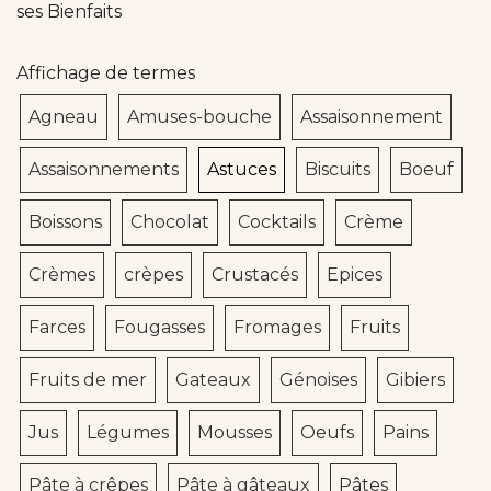
ses Bienfaits
Affichage de termes
Agneau
Amuses-bouche
Assaisonnement
Assaisonnements
Astuces
Biscuits
Boeuf
Boissons
Chocolat
Cocktails
Crème
Crèmes
crèpes
Crustacés
Epices
Farces
Fougasses
Fromages
Fruits
Fruits de mer
Gateaux
Génoises
Gibiers
Jus
Légumes
Mousses
Oeufs
Pains
Pâte à crêpes
Pâte à gâteaux
Pâtes