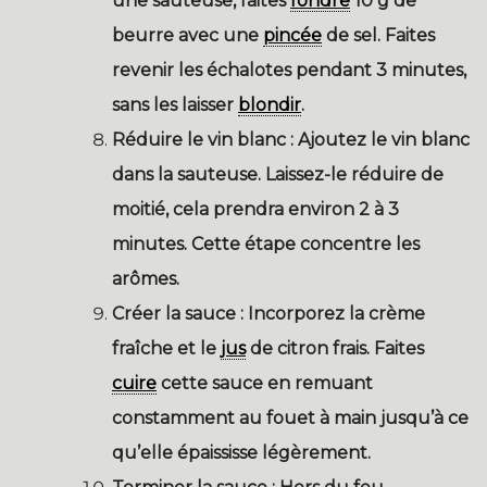
une sauteuse, faites
fondre
10 g de
beurre avec une
pincée
de sel. Faites
revenir les échalotes pendant 3 minutes,
sans les laisser
blondir
.
Réduire le vin blanc :
Ajoutez le vin blanc
dans la sauteuse. Laissez-le réduire de
moitié, cela prendra environ 2 à 3
minutes. Cette étape concentre les
arômes.
Créer la sauce :
Incorporez la crème
fraîche et le
jus
de citron frais. Faites
cuire
cette sauce en remuant
constamment au fouet à main jusqu’à ce
qu’elle épaississe légèrement.