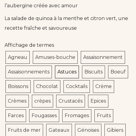
l’aubergine créée avec amour
La salade de quinoa à la menthe et citron vert, une
recette fraîche et savoureuse
Affichage de termes
Agneau
Amuses-bouche
Assaisonnement
Assaisonnements
Astuces
Biscuits
Boeuf
Boissons
Chocolat
Cocktails
Crème
Crèmes
crèpes
Crustacés
Epices
Farces
Fougasses
Fromages
Fruits
Fruits de mer
Gateaux
Génoises
Gibiers