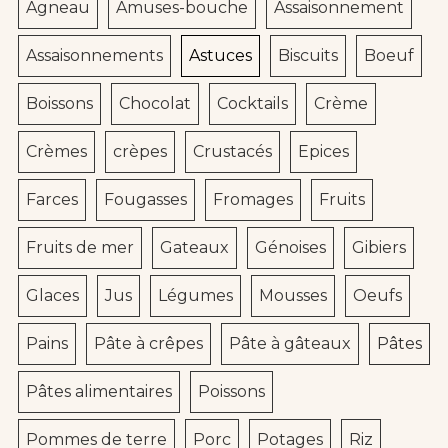
Agneau
Amuses-bouche
Assaisonnement
Assaisonnements
Astuces
Biscuits
Boeuf
Boissons
Chocolat
Cocktails
Crème
Crèmes
crèpes
Crustacés
Epices
Farces
Fougasses
Fromages
Fruits
Fruits de mer
Gateaux
Génoises
Gibiers
Glaces
Jus
Légumes
Mousses
Oeufs
Pains
Pâte à crêpes
Pâte à gâteaux
Pâtes
Pâtes alimentaires
Poissons
Pommes de terre
Porc
Potages
Riz