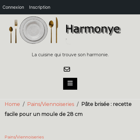
Connexion
Inscription
Skip
to
content
La cuisine qui trouve son harmonie.
Home
/
Pains/Viennoiseries
/
Pâte brisée : recette
facile pour un moule de 28 cm
Pains/Viennoiseries