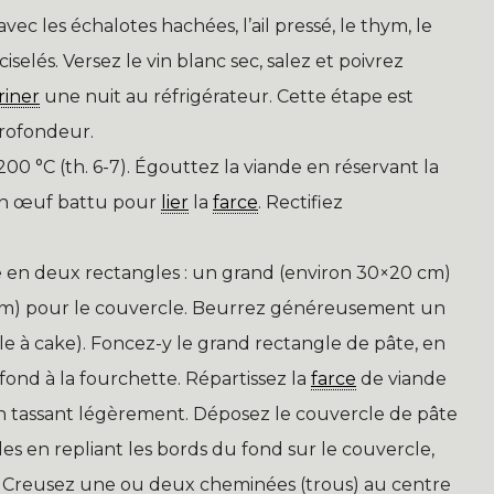
vec les échalotes hachées, l’ail pressé, le thym, le
 ciselés. Versez le vin blanc sec, salez et poivrez
iner
une nuit au réfrigérateur. Cette étape est
profondeur.
200 °C (th. 6-7). Égouttez la viande en réservant la
un œuf battu pour
lier
la
farce
. Rectifiez
ée en deux rectangles : un grand (environ 30×20 cm)
6 cm) pour le couvercle. Beurrez généreusement un
 à cake). Foncez-y le grand rectangle de pâte, en
 fond à la fourchette. Répartissez la
farce
de viande
en tassant légèrement. Déposez le couvercle de pâte
s en repliant les bords du fond sur le couvercle,
r. Creusez une ou deux cheminées (trous) au centre