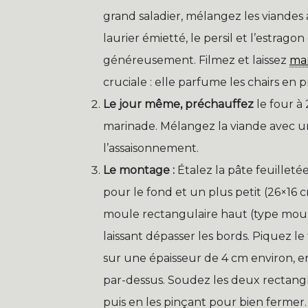
grand saladier, mélangez les viandes a
laurier émietté, le persil et l’estragon
généreusement. Filmez et laissez
mar
cruciale : elle parfume les chairs en 
Le jour même, préchauffez
le four à 
marinade. Mélangez la viande avec 
l’assaisonnement.
Le montage :
Étalez la pâte feuillet
pour le fond et un plus petit (26×1
moule rectangulaire haut (type moule
laissant dépasser les bords. Piquez le
sur une épaisseur de 4 cm environ, 
par-dessus. Soudez les deux rectangle
puis en les pinçant pour bien ferme