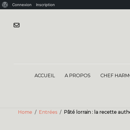
À
Connexion
Inscription
Skip
propos
to
de
content
WordPress
ACCUEIL
A PROPOS
CHEF HARM
Home
/
Entrées
/
Pâté lorrain : la recette aut