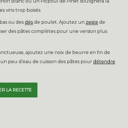
on Blanc ou un Picpoul de Pinet soulignera la
s vins trop boisés.
bas ou des
dés
de poulet. Ajoutez un
zeste
de
iliser des pâtes complètes pour une version plus
nctueuse, ajoutez une noix de beurre en fin de
er un peu d’eau de cuisson des pâtes pour
détendre
ER LA RECETTE