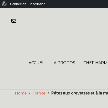
À
Connexion
Inscription
Skip
propos
to
de
content
WordPress
ACCUEIL
A PROPOS
CHEF HARM
Home
/
France
/
Pâtes aux crevettes et à la 