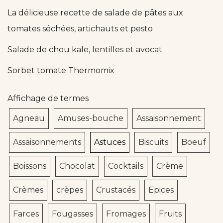
La délicieuse recette de salade de pâtes aux
tomates séchées, artichauts et pesto
Salade de chou kale, lentilles et avocat
Sorbet tomate Thermomix
Affichage de termes
Agneau
Amuses-bouche
Assaisonnement
Assaisonnements
Astuces
Biscuits
Boeuf
Boissons
Chocolat
Cocktails
Crème
Crèmes
crèpes
Crustacés
Epices
Farces
Fougasses
Fromages
Fruits