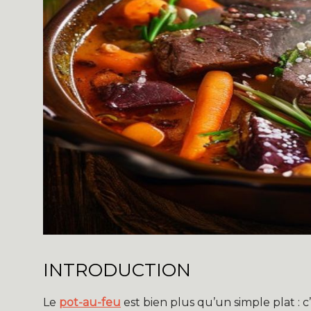
INTRODUCTION
Le
pot-au-feu
est bien plus qu’un simple plat : c’