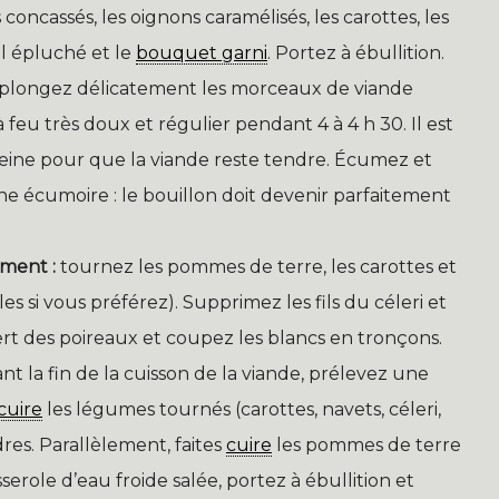
s concassés, les oignons caramélisés, les carottes, les
ail épluché et le
bouquet garni
. Portez à ébullition.
n, plongez délicatement les morceaux de viande
 feu très doux et régulier pendant 4 à 4 h 30. Il est
 peine pour que la viande reste tendre. Écumez et
ne écumoire : le bouillon doit devenir parfaitement
ment :
tournez les pommes de terre, les carottes et
s si vous préférez). Supprimez les fils du céleri et
ert des poireaux et coupez les blancs en tronçons.
t la fin de la cuisson de la viande, prélevez une
cuire
les légumes tournés (carottes, navets, céleri,
dres. Parallèlement, faites
cuire
les pommes de terre
serole d’eau froide salée, portez à ébullition et