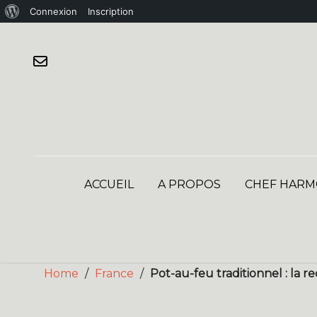
À
Connexion
Inscription
Skip
propos
to
de
content
WordPress
ACCUEIL
A PROPOS
CHEF HARM
Home
/
France
/
Pot-au-feu traditionnel : la 