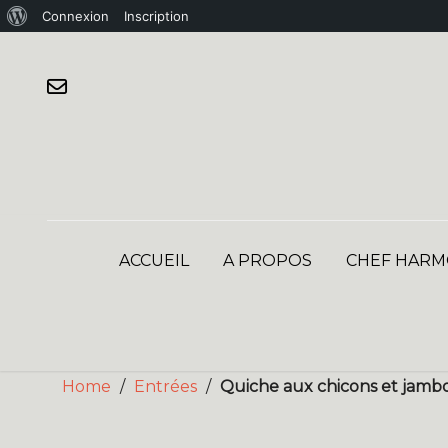
À
Connexion
Inscription
Skip
propos
to
de
content
WordPress
ACCUEIL
A PROPOS
CHEF HARM
Home
/
Entrées
/
Quiche aux chicons et jambo