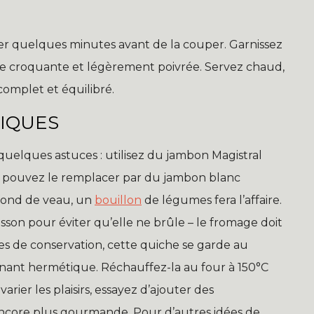
poser quelques minutes avant de la couper. Garnissez
te croquante et légèrement poivrée. Servez chaud,
omplet et équilibré.
TIQUES
 quelques astuces : utilisez du jambon Magistral
s pouvez le remplacer par du jambon blanc
e fond de veau, un
bouillon
de légumes fera l’affaire.
uisson pour éviter qu’elle ne brûle – le fromage doit
es de conservation, cette quiche se garde au
enant hermétique. Réchauffez-la au four à 150°C
arier les plaisirs, essayez d’ajouter des
ncore plus gourmande. Pour d’autres idées de