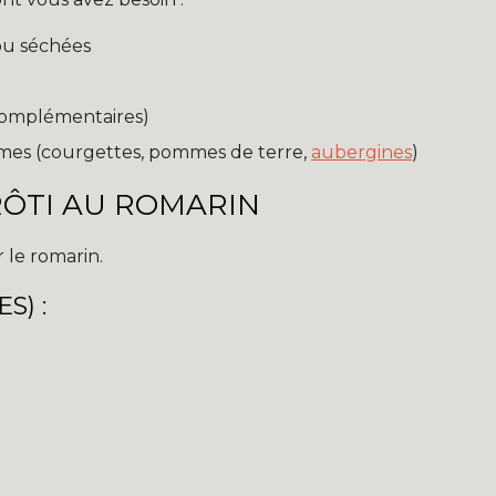
ou séchées
 complémentaires)
umes (courgettes, pommes de terre,
aubergines
)
RÔTI AU ROMARIN
 le romarin.
S) :