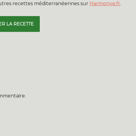
autres recettes méditerranéennes sur
Harmonye.fr
.
ER LA RECETTE
mmentaire.