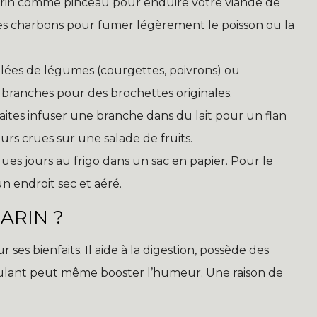
arin comme pinceau pour enduire votre viande de
s charbons pour fumer légèrement le poisson ou la
êlées de légumes (courgettes, poivrons) ou
ranches pour des brochettes originales.
Faites infuser une branche dans du lait pour un flan
s crues sur une salade de fruits.
ques jours au frigo dans un sac en papier. Pour le
n endroit sec et aéré.
ARIN ?
ses bienfaits. Il aide à la digestion, possède des
mulant peut même booster l’humeur. Une raison de