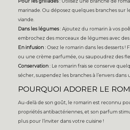
Pour les grillades
: Utilisez une branche de rom
marinade. Ou déposez quelques branches sur le
viande.
Dans les légumes
: Ajoutez du romarin à vos po
embrochez des morceaux de légumes avec des b
En infusion
: Osez le romarin dans les desserts ! 
ou une crème parfumée, ou saupoudrez des fleur
Conservation
: Le romarin frais se conserve quel
sécher, suspendez les branches à l’envers dans u
POURQUOI ADORER LE ROM
Au-delà de son goût, le romarin est reconnu pour 
propriétés antibactériennes, et son parfum sti
plus pour l’inviter dans votre cuisine !