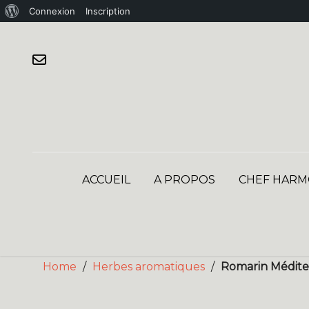
À
Connexion
Inscription
Skip
propos
to
de
content
WordPress
ACCUEIL
A PROPOS
CHEF HARM
Home
/
Herbes aromatiques
/
Romarin Médite