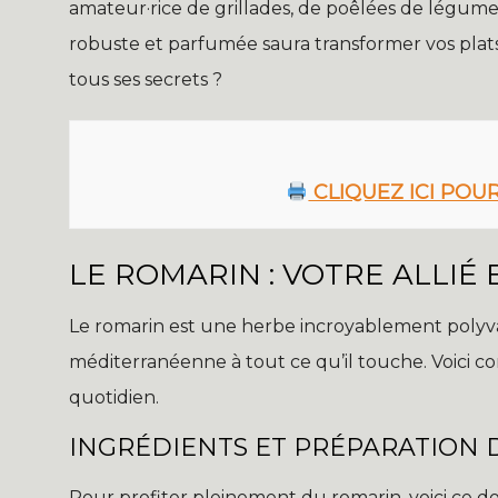
amateur·rice de grillades, de poêlées de légum
robuste et parfumée saura transformer vos plats 
tous ses secrets ?
CLIQUEZ ICI POU
LE ROMARIN : VOTRE ALLIÉ 
Le romarin est une herbe incroyablement polyval
méditerranéenne à tout ce qu’il touche. Voici co
quotidien.
INGRÉDIENTS ET PRÉPARATION 
Pour profiter pleinement du romarin, voici ce do