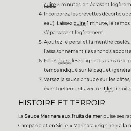
cuire
2 minutes, en écrasant légèrem
Incorporez les crevettes décortiquées 
eau). Laissez
cuire
1 minute, le temps 
s’épaississent légèrement.
Ajoutez le persil et la menthe ciselé
l’assaisonnement (les anchois apporte
Faites
cuire
les spaghettis dans une g
temps indiqué sur le paquet (général
Versez la sauce chaude sur les pâte
éventuellement avec un
filet
d’huile 
HISTOIRE ET TERROIR
La
Sauce Marinara aux fruits de mer
puise ses ra
Campanie et en Sicile. « Marinara » signifie « à la