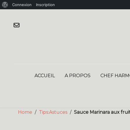
À
Connexion
Inscription
Skip
propos
to
de
content
WordPress
ACCUEIL
A PROPOS
CHEF HARM
Home
/
Tips:Astuces
/
Sauce Marinara aux fruit