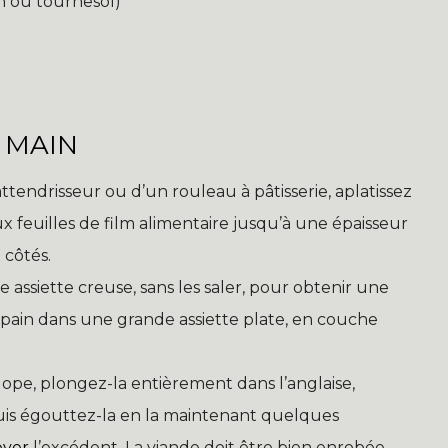
in ou tournesol)
 MAIN
attendrisseur ou d’un rouleau à pâtisserie, aplatissez
 feuilles de film alimentaire jusqu’à une épaisseur
 côtés.
assiette creuse, sans les saler, pour obtenir une
pain dans une grande assiette plate, en couche
pe, plongez-la entièrement dans l’anglaise,
uis égouttez-la en la maintenant quelques
ever
l’excédent. La viande doit être bien enrobée