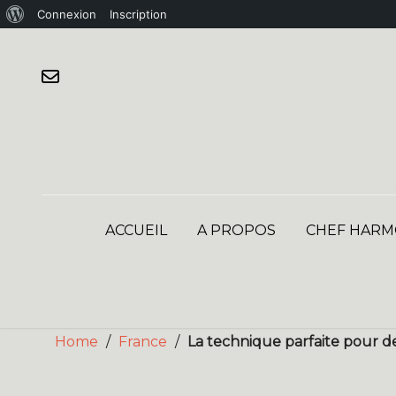
À
Connexion
Inscription
Skip
propos
to
de
content
WordPress
ACCUEIL
A PROPOS
CHEF HARM
Home
/
France
/
La technique parfaite pour de