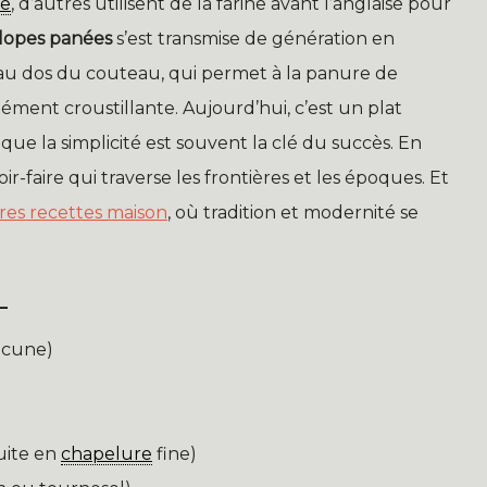
re
, d’autres utilisent de la farine avant l’anglaise pour
lopes panées
s’est transmise de génération en
 au dos du couteau, qui permet à la panure de
ment croustillante. Aujourd’hui, c’est un plat
 que la simplicité est souvent la clé du succès. En
r-faire qui traverse les frontières et les époques. Et
res recettes maison
, où tradition et modernité se
L
acune)
uite en
chapelure
fine)