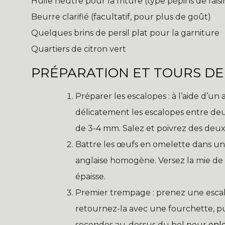
Huile neutre pour la friture (type pépins de rais
Beurre clarifié (facultatif, pour plus de goût)
Quelques brins de persil plat pour la garniture
Quartiers de citron vert
PRÉPARATION ET TOURS DE
Préparer les escalopes : à l’aide d’un 
délicatement les escalopes entre deux
de 3-4 mm. Salez et poivrez des deux
Battre les œufs en omelette dans une 
anglaise homogène. Versez la mie de 
épaisse.
Premier trempage : prenez une escalo
retournez-la avec une fourchette, p
secondes au-dessus du bol pour
enl