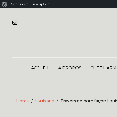
À
Connexion
Inscription
Skip
propos
to
de
content
WordPress
ACCUEIL
A PROPOS
CHEF HARM
Home
/
Louisiane
/
Travers de porc façon Louis