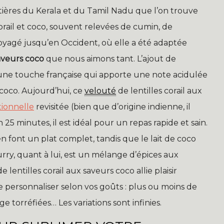
tières du Kerala et du Tamil Nadu que l’on trouve
orail et coco, souvent relevées de cumin, de
oyagé jusqu’en Occident, où elle a été adaptée
saveurs coco
que nous aimons tant. L’ajout de
une touche française qui apporte une note acidulée
 coco. Aujourd’hui, ce
velouté
de lentilles corail aux
tionnelle
revisitée (bien que d’origine indienne, il
 25 minutes, il est idéal pour un repas rapide et sain.
, en font un plat complet, tandis que le lait de coco
rry, quant à lui, est un mélange d’épices aux
e lentilles corail aux saveurs coco allie plaisir
le personnaliser selon vos goûts : plus ou moins de
e torréfiées… Les variations sont infinies.