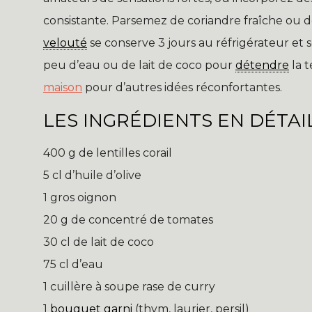
consistante. Parsemez de coriandre fraîche ou de
velouté
se conserve 3 jours au réfrigérateur et 
peu d’eau ou de lait de coco pour
détendre
la 
maison
pour d’autres idées réconfortantes.
LES INGRÉDIENTS EN DÉTAI
400 g de lentilles corail
5 cl d’huile d’olive
1 gros oignon
20 g de concentré de tomates
30 cl de lait de coco
75 cl d’eau
1 cuillère à soupe rase de curry
1
bouquet garni
(thym, laurier, persil)