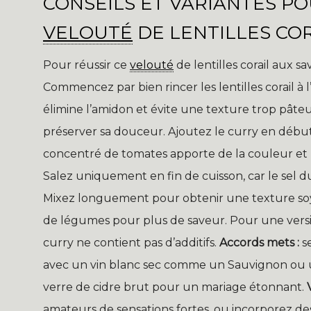
CONSEILS ET VARIANTES P
VELOUTÉ
DE LENTILLES CO
Pour réussir ce
velouté
de lentilles corail aux s
Commencez par bien rincer les lentilles corail à l’
élimine l’amidon et évite une texture trop pâteu
préserver sa douceur. Ajoutez le curry en début 
concentré de tomates apporte de la couleur et u
Salez uniquement en fin de cuisson, car le sel dur
Mixez longuement pour obtenir une texture so
de légumes pour plus de saveur. Pour une version 
curry ne contient pas d’additifs.
Accords mets :
s
avec un vin blanc sec comme un Sauvignon ou u
verre de cidre brut pour un mariage étonnant.
amateurs de sensations fortes, ou incorporez de