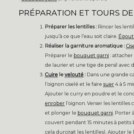
PRÉPARATION ET TOURS DE
Préparer les lentilles :
Rincer les lenti
jusqu’à ce que l’eau soit claire.
Égout
Réaliser la garniture aromatique :
Cis
Préparer le
bouquet garni
: attache
de laurier et une tige de persil avec de
Cuire
le
velouté
:
Dans une grande cass
l’oignon ciselé et le faire
suer
4 à 5 mi
Ajouter le curry en poudre et le co
enrober
l’oignon. Verser les lentilles
et plonger le
bouquet garni
. Porter 
couvert pendant 15 minutes à petits bo
cela durcirait les lentilles). Ajouter l