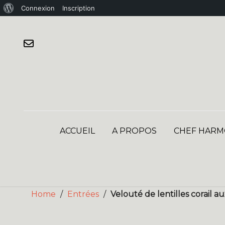
À
Connexion
Inscription
Skip
propos
to
de
content
WordPress
ACCUEIL
A PROPOS
CHEF HARM
Home
/
Entrées
/
Velouté de lentilles corail 