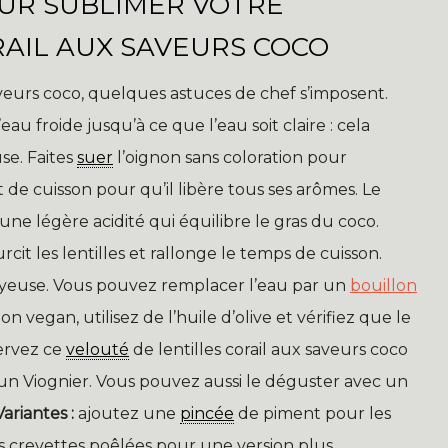
OUR SUBLIMER VOTRE
RAIL AUX SAVEURS COCO
aveurs coco, quelques astuces de chef s’imposent.
eau froide jusqu’à ce que l’eau soit claire : cela
se. Faites
suer
l’oignon sans coloration pour
de cuisson pour qu’il libère tous ses arômes. Le
ne légère acidité qui équilibre le gras du coco.
cit les lentilles et rallonge le temps de cuisson.
yeuse. Vous pouvez remplacer l’eau par un
bouillon
vegan, utilisez de l’huile d’olive et vérifiez que le
ervez ce
velouté
de lentilles corail aux saveurs coco
n Viognier. Vous pouvez aussi le déguster avec un
Variantes :
ajoutez une
pincée
de piment pour les
s crevettes poêlées pour une version plus