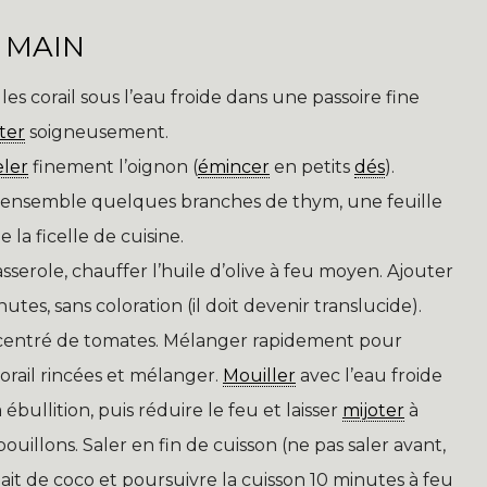
 MAIN
lles corail sous l’eau froide dans une passoire fine
ter
soigneusement.
eler
finement l’oignon (
émincer
en petits
dés
).
r ensemble quelques branches de thym, une feuille
 la ficelle de cuisine.
erole, chauffer l’huile d’olive à feu moyen. Ajouter
nutes, sans coloration (il doit devenir translucide).
ncentré de tomates. Mélanger rapidement pour
 corail rincées et mélanger.
Mouiller
avec l’eau froide
à ébullition, puis réduire le feu et laisser
mijoter
à
uillons. Saler en fin de cuisson (ne pas saler avant,
e lait de coco et poursuivre la cuisson 10 minutes à feu