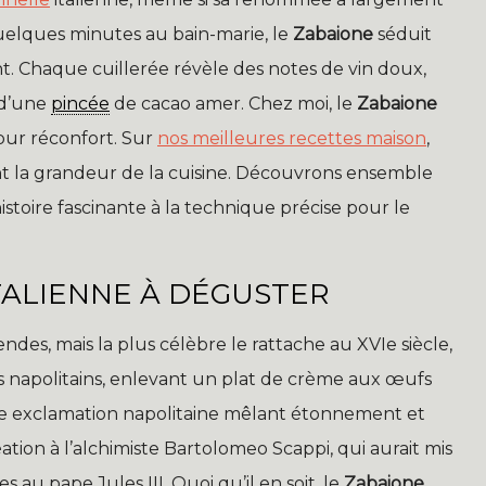
quelques minutes au bain-marie, le
Zabaione
séduit
. Chaque cuillerée révèle des notes de vin doux,
 d’une
pincée
de cacao amer. Chez moi, le
Zabaione
 pur réconfort. Sur
nos meilleures recettes maison
,
nt la grandeur de la cuisine. Découvrons ensemble
 histoire fascinante à la technique précise pour le
ITALIENNE À DÉGUSTER
endes, mais la plus célèbre le rattache au XVIe siècle,
ts napolitains, enlevant un plat de crème aux œufs
une exclamation napolitaine mêlant étonnement et
tion à l’alchimiste Bartolomeo Scappi, qui aurait mis
au pape Jules III. Quoi qu’il en soit, le
Zabaione