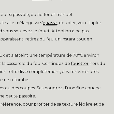
teur si possible, ou au fouet manuel
es. Le mélange va s’
épaissir
, doubler, voire tripler
vous soulevez le fouet. Attention à ne pas
apparaissent, retirez du feu un instant tout en
ux et a atteint une température de 70°C environ
rez la casserole du feu. Continuez de
fouetter
hors du
tion refroidisse complètement, environ 5 minutes.
lle ne retombe.
ses ou des coupes. Saupoudrez d’une fine couche
e petite passoire.
éférence, pour profiter de sa texture légère et de