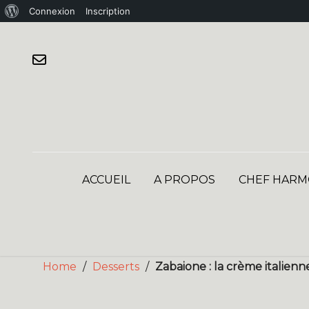
À
Connexion
Inscription
Skip
propos
to
de
content
WordPress
ACCUEIL
A PROPOS
CHEF HARM
Home
/
Desserts
/
Zabaione : la crème italienn