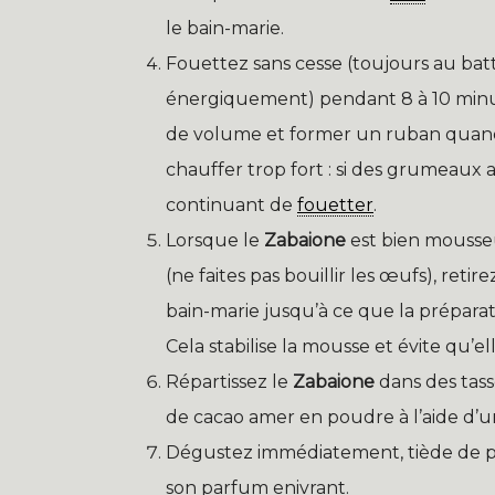
le bain-marie.
Fouettez sans cesse (toujours au bat
énergiquement) pendant 8 à 10 minut
de volume et former un ruban quand 
chauffer trop fort : si des grumeaux 
continuant de
fouetter
.
Lorsque le
Zabaione
est bien mousse
(ne faites pas bouillir les œufs), reti
bain-marie jusqu’à ce que la prépara
Cela stabilise la mousse et évite qu’e
Répartissez le
Zabaione
dans des tas
de cacao amer en poudre à l’aide d’un
Dégustez immédiatement, tiède de pr
son parfum enivrant.