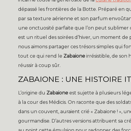
dépassé les frontières de la Botte. Préparé en 
par sa texture aérienne et son parfum envoûtant
une onctuosité parfaite que l’on peut sublimer
est un rituel des soirées d’hiver, un moment de
nous aimons partager ces trésors simples qui fo
tout ce qui rend le
Zabaione
irrésistible, de son
réussir à coup sûr.
ZABAIONE : UNE HISTOIRE 
L’origine du
Zabaione
est sujette à plusieurs lég
à la cour des Médicis. On raconte que des solda
dans un couvent, auraient crié « Zabaione ! », 
gourmandise. D’autres versions attribuent sa créa
au point cette émulsion pour redonner des forces 