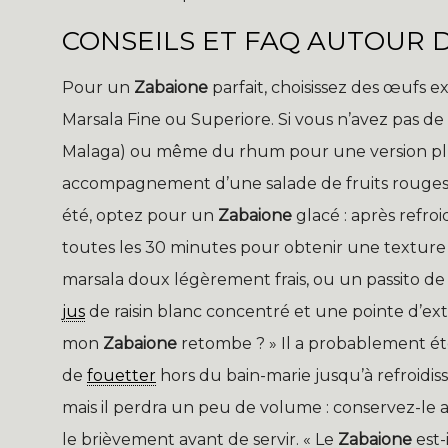
CONSEILS ET FAQ AUTOUR 
Pour un
Zabaione
parfait, choisissez des œufs e
Marsala Fine ou Superiore. Si vous n’avez pas de
Malaga) ou même du rhum pour une version pl
accompagnement d’une salade de fruits rouges, 
été, optez pour un
Zabaione
glacé : après refr
toutes les 30 minutes pour obtenir une texture 
marsala doux légèrement frais, ou un passito de P
jus
de raisin blanc concentré et une pointe d’ext
mon
Zabaione
retombe ? » Il a probablement ét
de
fouetter
hors du bain-marie jusqu’à refroidis
mais il perdra un peu de volume : conservez-le
le brièvement avant de servir. « Le
Zabaione
est-