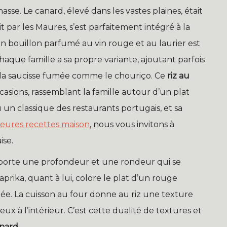
hasse. Le canard, élevé dans les vastes plaines, était
t par les Maures, s’est parfaitement intégré à la
un bouillon parfumé au vin rouge et au laurier est
aque famille a sa propre variante, ajoutant parfois
 la saucisse fumée comme le chouriço. Ce
riz au
asions, rassemblant la famille autour d’un plat
un classique des restaurants portugais, et sa
leures recettes maison
, nous vous invitons à
ise.
l apporte une profondeur et une rondeur qui se
aprika, quant à lui, colore le plat d’un rouge
e. La cuisson au four donne au riz une texture
ux à l’intérieur. C’est cette dualité de textures et
anard
.