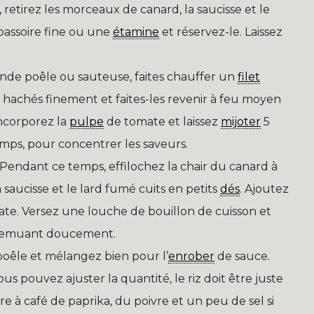
 retirez les morceaux de canard, la saucisse et le
e passoire fine ou une
étamine
et réservez-le. Laissez
de poêle ou sauteuse, faites chauffer un
filet
ail hachés finement et faites-les revenir à feu moyen
Incorporez la
pulpe
de tomate et laissez
mijoter
5
ps, pour concentrer les saveurs.
Pendant ce temps, effilochez la chair du canard à
 saucisse et le lard fumé cuits en petits
dés
. Ajoutez
mate. Versez une louche de bouillon de cuisson et
 remuant doucement.
 poêle et mélangez bien pour l’
enrober
de sauce.
s pouvez ajuster la quantité, le riz doit être juste
e à café de paprika, du poivre et un peu de sel si