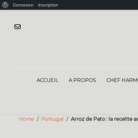
À
Connexion
Inscription
Skip
propos
to
de
content
WordPress
ACCUEIL
A PROPOS
CHEF HARM
Home
/
Portugal
/
Arroz de Pato : la recette 