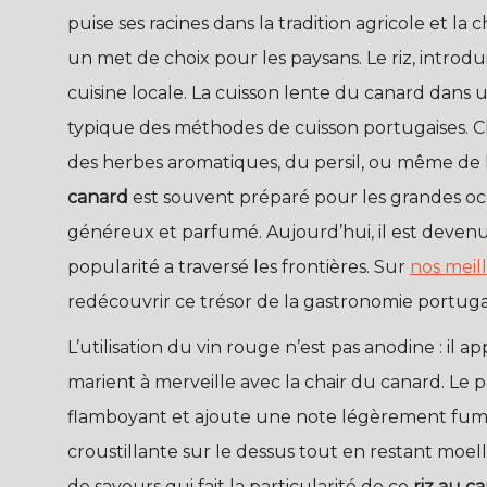
puise ses racines dans la tradition agricole et la c
un met de choix pour les paysans. Le riz, introdui
cuisine locale. La cuisson lente du canard dans 
typique des méthodes de cuisson portugaises. Ch
des herbes aromatiques, du persil, ou même de
canard
est souvent préparé pour les grandes occ
généreux et parfumé. Aujourd’hui, il est devenu 
popularité a traversé les frontières. Sur
nos meil
redécouvrir ce trésor de la gastronomie portuga
L’utilisation du vin rouge n’est pas anodine : i
marient à merveille avec la chair du canard. Le p
flamboyant et ajoute une note légèrement fumé
croustillante sur le dessus tout en restant moelle
de saveurs qui fait la particularité de ce
riz au c