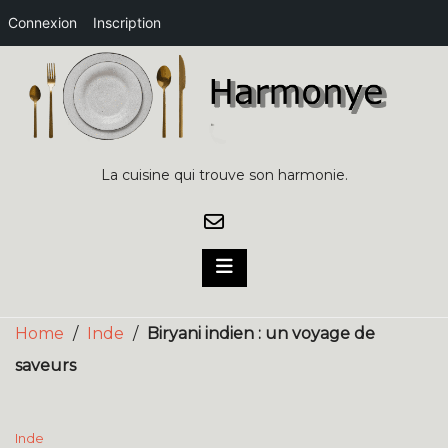
Connexion
Inscription
Skip
to
content
La cuisine qui trouve son harmonie.
Home
/
Inde
/
Biryani indien : un voyage de
saveurs
Inde