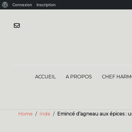
À
Connexion
Inscription
Skip
propos
to
de
content
WordPress
ACCUEIL
A PROPOS
CHEF HARM
Home
/
Inde
/
Emincé d’agneau aux épices : u