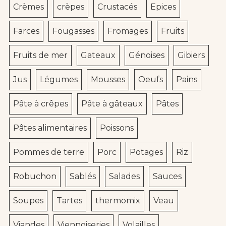
Crèmes
crèpes
Crustacés
Epices
Farces
Fougasses
Fromages
Fruits
Fruits de mer
Gateaux
Génoises
Gibiers
Jus
Légumes
Mousses
Oeufs
Pains
Pâte à crêpes
Pâte à gâteaux
Pâtes
Pâtes alimentaires
Poissons
Pommes de terre
Porc
Potages
Riz
Robuchon
Sablés
Salades
Sauces
Soupes
Tartes
thermomix
Veau
Viandes
Viennoiseries
Volailles