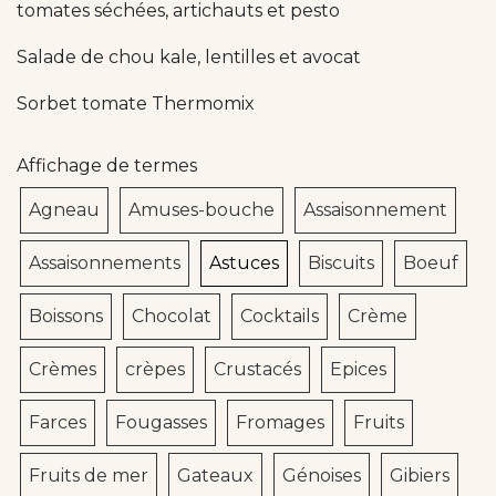
tomates séchées, artichauts et pesto
Salade de chou kale, lentilles et avocat
Sorbet tomate Thermomix
Affichage de termes
Agneau
Amuses-bouche
Assaisonnement
Assaisonnements
Astuces
Biscuits
Boeuf
Boissons
Chocolat
Cocktails
Crème
Crèmes
crèpes
Crustacés
Epices
Farces
Fougasses
Fromages
Fruits
Fruits de mer
Gateaux
Génoises
Gibiers