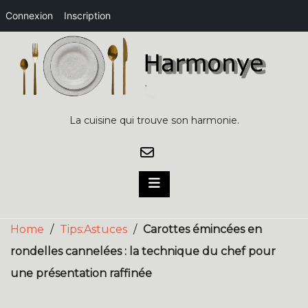
Connexion
Inscription
Skip
to
content
La cuisine qui trouve son harmonie.
Home
/
Tips:Astuces
/
Carottes émincées en
rondelles cannelées : la technique du chef pour
une présentation raffinée